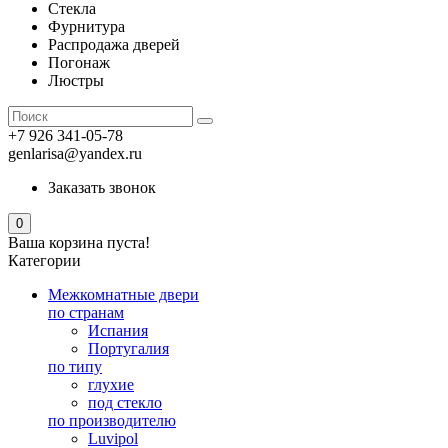
Стекла
Фурнитура
Распродажа дверей
Погонаж
Люстры
+7 926 341-05-78
genlarisa@yandex.ru
Заказать звонок
0
Ваша корзина пуста!
Категории
Межкомнатные двери
по странам
Испания
Португалия
по типу
глухие
под стекло
по производителю
Luvipol