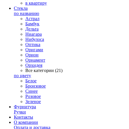
в квартиру
Стекла
по названию
Астрал
Бамбук
Дельта
Ниагара
Нибулоса
Оптика
Оригами
Орион
Орнамент
Орхидея
Все категории (21)
по цвету
Белое
Бронзовое
Синее
Розовое
Зеленое
Фурнитура
Ручки
Контакты
О компании
Оплата и доставка