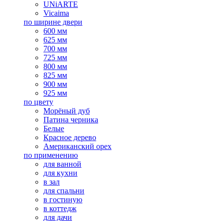
UNiARTE
Vicaima
по ширине двери
600 мм
625 мм
700 мм
725 мм
800 мм
825 мм
900 мм
925 мм
по цвету
Морёный дуб
Патина черника
Белые
Красное дерево
Американский орех
по применению
для ванной
для кухни
в зал
для спальни
в гостиную
в коттедж
для дачи