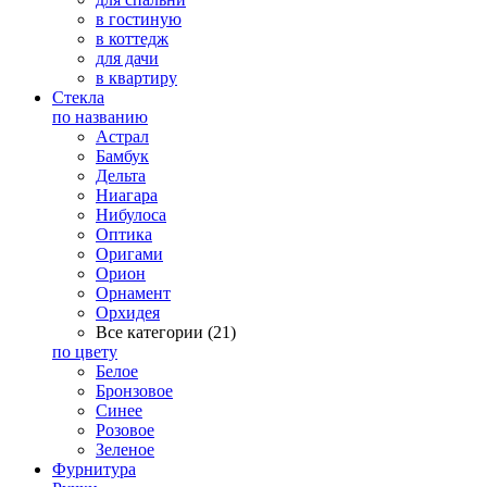
в гостиную
в коттедж
для дачи
в квартиру
Стекла
по названию
Астрал
Бамбук
Дельта
Ниагара
Нибулоса
Оптика
Оригами
Орион
Орнамент
Орхидея
Все категории (21)
по цвету
Белое
Бронзовое
Синее
Розовое
Зеленое
Фурнитура