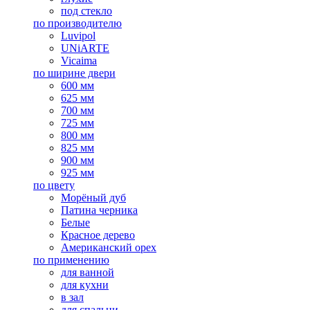
под стекло
по производителю
Luvipol
UNiARTE
Vicaima
по ширине двери
600 мм
625 мм
700 мм
725 мм
800 мм
825 мм
900 мм
925 мм
по цвету
Морёный дуб
Патина черника
Белые
Красное дерево
Американский орех
по применению
для ванной
для кухни
в зал
для спальни