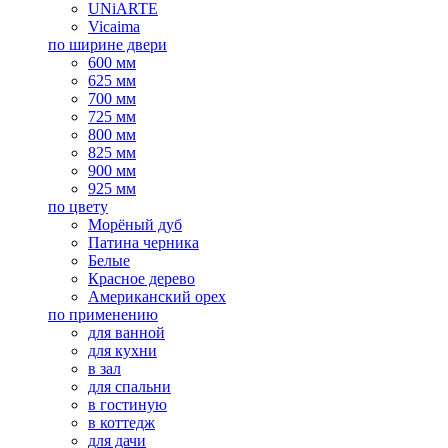
UNiARTE
Vicaima
по ширине двери
600 мм
625 мм
700 мм
725 мм
800 мм
825 мм
900 мм
925 мм
по цвету
Морёный дуб
Патина черника
Белые
Красное дерево
Американский орех
по применению
для ванной
для кухни
в зал
для спальни
в гостиную
в коттедж
для дачи